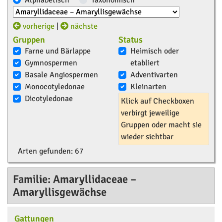
Alphabetisch
Taxonomisch
vorherige
|
nächste
Gruppen
Status
Farne und Bärlappe
Heimisch oder
Gymnospermen
etabliert
Basale Angiospermen
Adventivarten
Monocotyledonae
Kleinarten
Dicotyledonae
Klick auf Checkboxen
verbirgt jeweilige
Gruppen oder macht sie
wieder sichtbar
Arten gefunden:
67
Familie: Amaryllidaceae –
Amaryllisgewächse
Gattungen