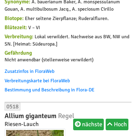
Synonyme:
A. bauerianum Baker, A. monspessulanum
Gouan, A. multibulbosum Jacq., A. speciosum Cirillo
Biotope:
Eher seltene Zierpflanze; Ruderalfluren.
Blütezeit:
V – VI
Verbreitung:
Lokal verwildert. Nachweise aus BW, NW und
SN. [Heimat: Südeuropa.]
Gefährdung
Nicht anwendbar (stellenweise verwildert)
Zusatzinfos in FloraWeb
Verbreitungskarte bei FloraWeb
Bestimmung und Beschreibung in Flora-DE
0518
Allium giganteum
Regel
nächste
Hoch
Riesen-Lauch