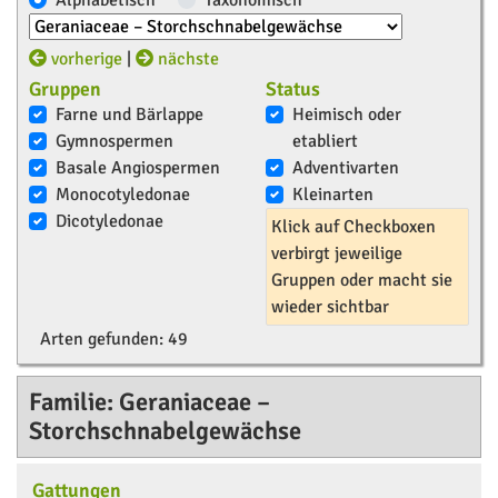
Alphabetisch
Taxonomisch
vorherige
|
nächste
Gruppen
Status
Farne und Bärlappe
Heimisch oder
Gymnospermen
etabliert
Basale Angiospermen
Adventivarten
Monocotyledonae
Kleinarten
Dicotyledonae
Klick auf Checkboxen
verbirgt jeweilige
Gruppen oder macht sie
wieder sichtbar
Arten gefunden:
49
Familie: Geraniaceae –
Storchschnabelgewächse
Gattungen