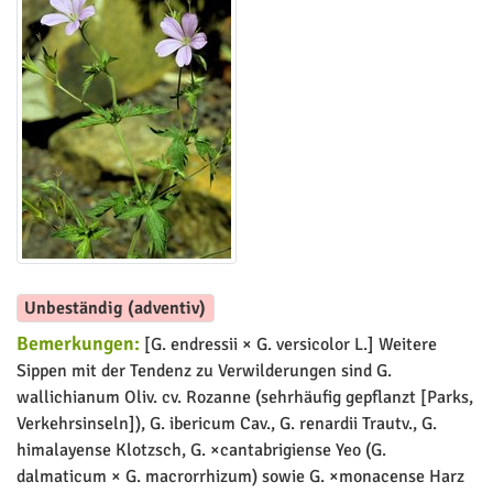
Unbeständig (adventiv)
Bemerkungen:
[G. endressii × G. versicolor L.] Weitere
Sippen mit der Tendenz zu Verwilderungen sind G.
wallichianum Oliv. cv. Rozanne (sehrhäufig gepflanzt [Parks,
Verkehrsinseln]), G. ibericum Cav., G. renardii Trautv., G.
himalayense Klotzsch, G. ×cantabrigiense Yeo (G.
dalmaticum × G. macrorrhizum) sowie G. ×monacense Harz