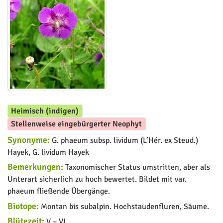
Heimisch (indigen)
Stellenweise eingebürgerter Neophyt
Synonyme:
G. phaeum subsp. lividum (L’Hér. ex Steud.)
Hayek, G. lividum Hayek
Bemerkungen:
Taxonomischer Status umstritten, aber als
Unterart sicherlich zu hoch bewertet. Bildet mit var.
phaeum fließende Übergänge.
Biotope:
Montan bis subalpin. Hochstaudenfluren, Säume.
Blütezeit:
V – VI