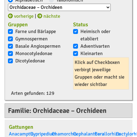
Alphabetisch
Taxonomisch
vorherige
|
nächste
Gruppen
Status
Farne und Bärlappe
Heimisch oder
Gymnospermen
etabliert
Basale Angiospermen
Adventivarten
Monocotyledonae
Kleinarten
Dicotyledonae
Klick auf Checkboxen
verbirgt jeweilige
Gruppen oder macht sie
wieder sichtbar
Arten gefunden:
129
Familie: Orchidaceae – Orchideen
Gattungen
Anacamptis
Cypripedium
Chamorchis
Cephalanthera
Corallorhiza
Dactylorh