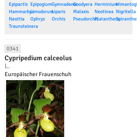
Epipactis
Epipogium
Gymnadenia
Goodyera
Herminium
Himantog
Hammarbya
Limodorum
Liparis
Malaxis
Neotinea
Nigritella
Neottia
Ophrys
Orchis
Pseudorchis
Platanthera
Spiranthe
Traunsteinera
0341
Cypripedium calceolus
L.
Europäischer Frauenschuh