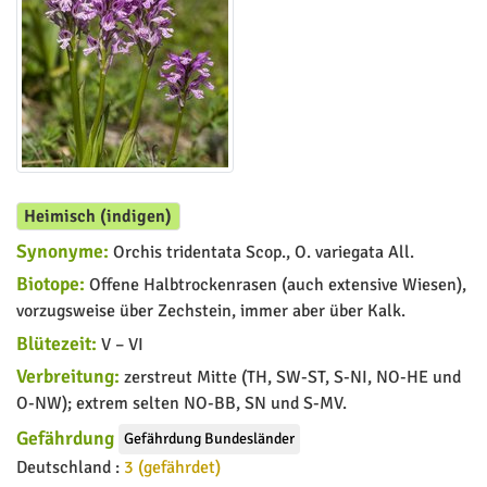
Heimisch (indigen)
Synonyme:
Orchis tridentata Scop., O. variegata All.
Biotope:
Offene Halbtrockenrasen (auch extensive Wiesen),
vorzugsweise über Zechstein, immer aber über Kalk.
Blütezeit:
V – VI
Verbreitung:
zerstreut Mitte (TH, SW-ST, S-NI, NO-HE und
O-NW); extrem selten NO-BB, SN und S-MV.
Gefährdung
Gefährdung Bundesländer
Deutschland :
3 (gefährdet)