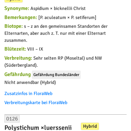
Synonyme:
Aspidium × bicknellii Christ
Bemerkungen:
[P. aculeatum × P. setiferum]
Biotope:
s – z an den gemeinsamen Standorten der
Elternarten, aber auch z. T. nur mit einer Elternart
zusammen.
Blütezeit:
VIII – IX
Verbreitung:
Sehr selten RP (Moseltal) und NW
(Süderbergland).
Gefährdung
Gefährdung Bundesländer
Nicht anwendbar (Hybrid)
Zusatzinfos in FloraWeb
Verbreitungskarte bei FloraWeb
0126
Hybrid
Polystichum ×luerssenii