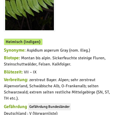
Heimisch (indigen)
Synonyme:
Aspidium asperum Gray (nom. illeg.)
Biotope:
Montan bis alpin. Sickerfeuchte steinige Fluren,
Steinschuttwälder, Felsen. Kalkfolger.
Blütezeit:
VII – IX
Verbreitung:
zerstreut Bayer. Alpen; sehr zerstreut
Alpenvorland, Schwäbische Alb, O-Frankenalb; selten
Schwarzwald; extrem selten restliche Mittelgebirge (SN, ST,
TH etc.).
Gefährdung
Gefährdung Bundesländer
Deutschland :
V (Vorwarnliste)