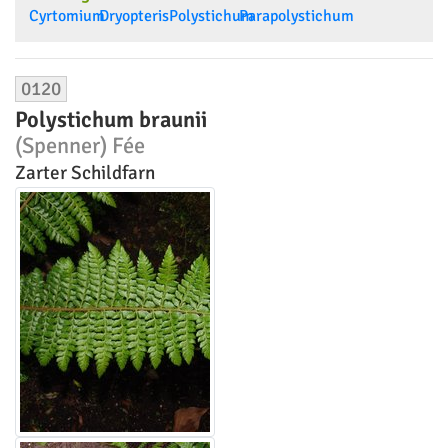
Cyrtomium
Dryopteris
Polystichum
Parapolystichum
0120
Polystichum braunii
(Spenner) Fée
Zarter Schildfarn