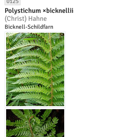
0125
Polystichum ×bicknellii
(Christ) Hahne
Bicknell-Schildfarn