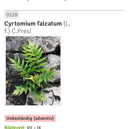
0128
Cyrtomium falcatum
(L.
f.) C.Presl
Unbeständig (adventiv)
Blütezeit:
VII – IX