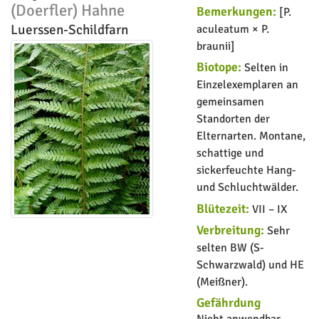
(Doerfler) Hahne
Bemerkungen:
[P.
Luerssen-Schildfarn
aculeatum × P.
braunii]
Biotope:
Selten in
Einzelexemplaren an
gemeinsamen
Standorten der
Elternarten. Montane,
schattige und
sickerfeuchte Hang-
und Schluchtwälder.
Blütezeit:
VII – IX
Verbreitung:
Sehr
selten BW (S-
Schwarzwald) und HE
(Meißner).
Gefährdung
Nicht anwendbar