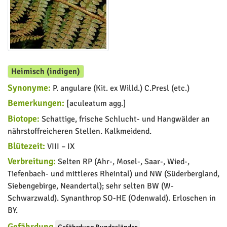
Heimisch (indigen)
Synonyme:
P. angulare (Kit. ex Willd.) C.Presl (etc.)
Bemerkungen:
[aculeatum agg.]
Biotope:
Schattige, frische Schlucht- und Hangwälder an
nährstoffreicheren Stellen. Kalkmeidend.
Blütezeit:
VIII – IX
Verbreitung:
Selten RP (Ahr-, Mosel-, Saar-, Wied-,
Tiefenbach- und mittleres Rheintal) und NW (Süderbergland,
Siebengebirge, Neandertal); sehr selten BW (W-
Schwarzwald). Synanthrop SO-HE (Odenwald). Erloschen in
BY.
Gefährdung