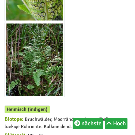
Heimisch (indigen)
Biotope:
Bruchwälder, Moorränder zwischen Torfmoosen,
nächste
Hoch
lückige Röhrichte. Kalkmeidend.