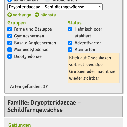
Alphabetisch
Taxonomisch
vorherige
|
nächste
Gruppen
Status
Farne und Bärlappe
Heimisch oder
Gymnospermen
etabliert
Basale Angiospermen
Adventivarten
Monocotyledonae
Kleinarten
Dicotyledonae
Klick auf Checkboxen
verbirgt jeweilige
Gruppen oder macht sie
wieder sichtbar
Arten gefunden:
37
Familie: Dryopteridaceae –
Schildfarngewächse
Gattungen