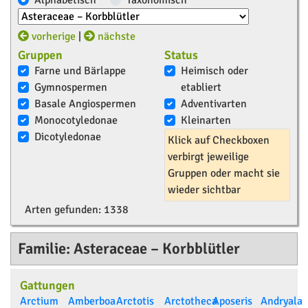
Alphabetisch
Taxonomisch
vorherige
|
nächste
Gruppen
Status
Farne und Bärlappe
Heimisch oder
Gymnospermen
etabliert
Basale Angiospermen
Adventivarten
Monocotyledonae
Kleinarten
Dicotyledonae
Klick auf Checkboxen
verbirgt jeweilige
Gruppen oder macht sie
wieder sichtbar
Arten gefunden:
1338
Familie: Asteraceae – Korbblütler
Gattungen
Arctium
Amberboa
Arctotis
Arctotheca
Aposeris
Andryala