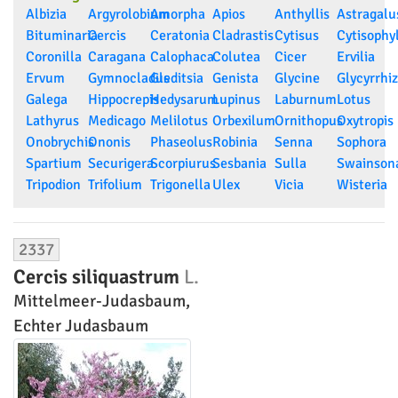
Albizia
Argyrolobium
Amorpha
Apios
Anthyllis
Astragalu
Bituminaria
Cercis
Ceratonia
Cladrastis
Cytisus
Cytisophy
Coronilla
Caragana
Calophaca
Colutea
Cicer
Ervilia
Ervum
Gymnocladus
Gleditsia
Genista
Glycine
Glycyrrhi
Galega
Hippocrepis
Hedysarum
Lupinus
Laburnum
Lotus
Lathyrus
Medicago
Melilotus
Orbexilum
Ornithopus
Oxytropis
Onobrychis
Ononis
Phaseolus
Robinia
Senna
Sophora
Spartium
Securigera
Scorpiurus
Sesbania
Sulla
Swainson
Tripodion
Trifolium
Trigonella
Ulex
Vicia
Wisteria
2337
Cercis siliquastrum
L.
Mittelmeer-Judasbaum,
Echter Judasbaum