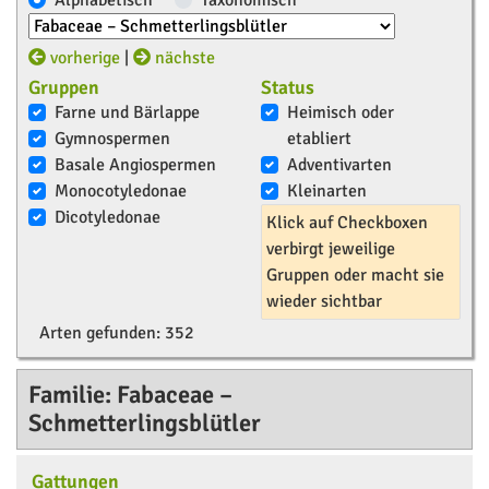
Alphabetisch
Taxonomisch
vorherige
|
nächste
Gruppen
Status
Farne und Bärlappe
Heimisch oder
Gymnospermen
etabliert
Basale Angiospermen
Adventivarten
Monocotyledonae
Kleinarten
Dicotyledonae
Klick auf Checkboxen
verbirgt jeweilige
Gruppen oder macht sie
wieder sichtbar
Arten gefunden:
352
Familie: Fabaceae –
Schmetterlingsblütler
Gattungen