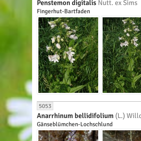
Penstemon digitalis
Nutt. ex Sims
Fingerhut-Bartfaden
5053
Anarrhinum bellidifolium
(L.) Will
Gänseblümchen-Lochschlund