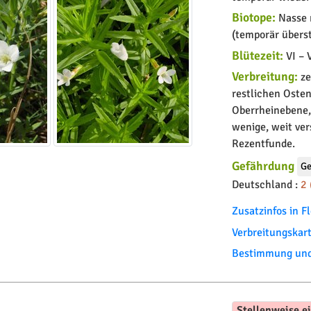
Biotope:
Nasse n
(temporär übers
Blütezeit:
VI – V
Verbreitung:
ze
restlichen Osten
Oberrheinebene,
wenige, weit ve
Rezentfunde.
Gefährdung
Ge
Deutschland :
2 
Zusatzinfos in 
Verbreitungskar
Bestimmung und 
Stellenweise e