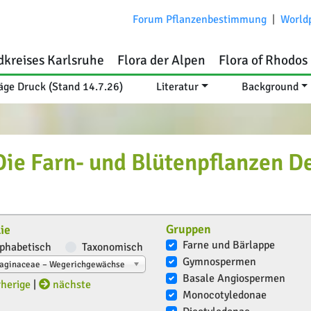
Forum Pflanzenbestimmung
|
World
dkreises Karlsruhe
Flora der Alpen
Flora of Rhodos
äge Druck (Stand 14.7.26)
Literatur
Background
e Farn- und Blütenpflanzen D
Gruppen
ie
Farne und Bärlappe
phabetisch
Taxonomisch
Gymnospermen
taginaceae – Wegerichgewächse
Basale Angiospermen
herige
|
nächste
Monocotyledonae