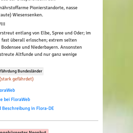
ährstoffarme Pionierstandorte, nasse
taute) Wiesensenken.
III
rstreut entlang von Elbe, Spree und Oder; im
 fast überall erloschen; extrem selten
 Bodensee und Niederbayern. Ansonsten
rstreute Altfunde und nur ganz wenige
fährdung Bundesländer
(stark gefährdet)
FloraWeb
te bei FloraWeb
Beschreibung in Flora-DE
ingebürgerter Neophyt