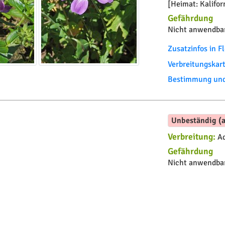
[Heimat: Kalifor
Gefährdung
Nicht anwendbar
Zusatzinfos in 
Verbreitungskar
Bestimmung und 
Unbeständig (a
Verbreitung:
Ad
Gefährdung
Nicht anwendbar