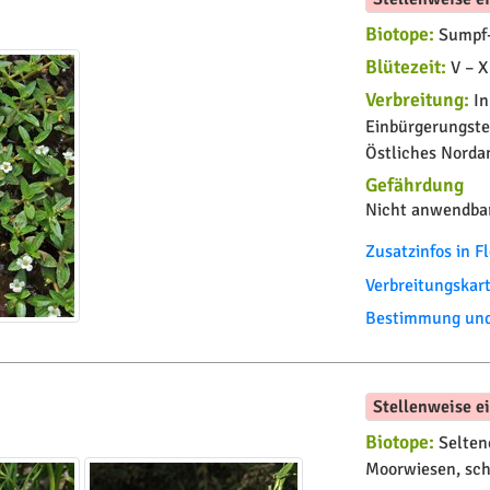
Biotope:
Sumpf-
Blütezeit:
V – X
Verbreitung:
In
Einbürgerungste
Östliches Norda
Gefährdung
Nicht anwendbar
Zusatzinfos in 
Verbreitungskar
Bestimmung und 
Stellenweise e
Biotope:
Seltene
Moorwiesen, sch