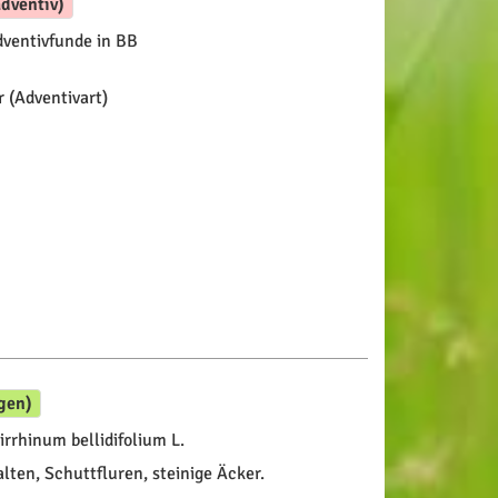
dventiv)
ventivfunde in BB
 (Adventivart)
gen)
rrhinum bellidifolium L.
lten, Schuttfluren, steinige Äcker.