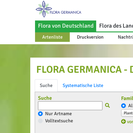
Flora von Deutschland
Flora des Lan
Artenliste
Druckversion
Nachtr
FLORA GERMANICA - Di
Suche
Systematische Liste
Suche
Famil
Al
Nur Artname
Plan
Volltextsuche
vor