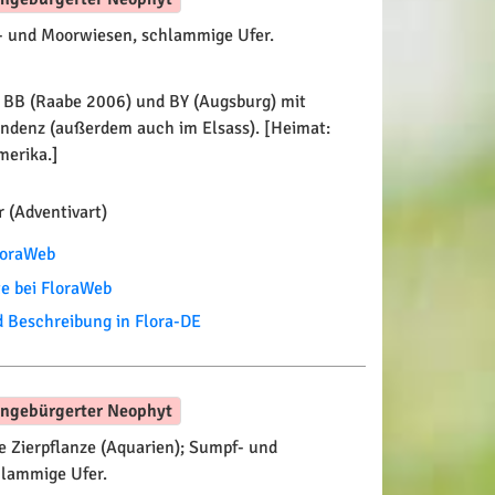
 und Moorwiesen, schlammige Ufer.
 BB (Raabe 2006) und BY (Augsburg) mit
ndenz (außerdem auch im Elsass). [Heimat:
merika.]
 (Adventivart)
FloraWeb
te bei FloraWeb
Beschreibung in Flora-DE
ingebürgerter Neophyt
 Zierpflanze (Aquarien); Sumpf- und
lammige Ufer.