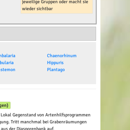
jeweilige Gruppen oder macht sie
wieder sichtbar
balaria
Chaenorhinum
bularia
Hippuris
nstemon
Plantago
gen)
Lokal Gegenstand von Artenhilfsprogrammen
gung. Tritt manchmal bei Grabenräumungen
 aus der Diasporenbank auf.