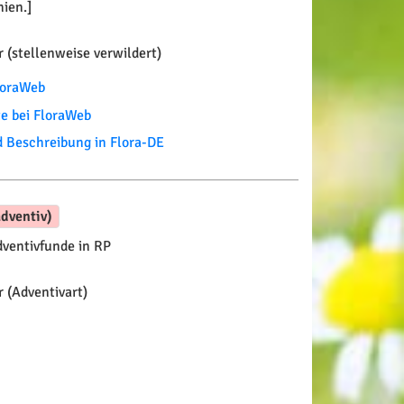
nien.]
 (stellenweise verwildert)
FloraWeb
te bei FloraWeb
Beschreibung in Flora-DE
dventiv)
ventivfunde in RP
 (Adventivart)