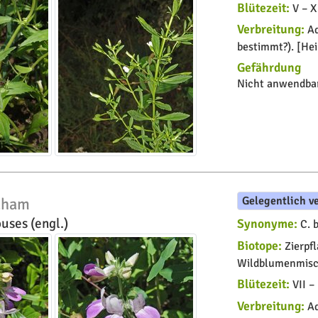
Blütezeit:
V – X
Verbreitung:
Ad
bestimmt?). [He
Gefährdung
Nicht anwendbar
Gelegentlich v
raham
uses (engl.)
Synonyme:
C. b
Biotope:
Zierpfl
Wildblumenmisc
Blütezeit:
VII – 
Verbreitung:
Ad