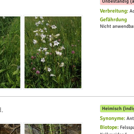
Unbeständig (a
Verbreitung:
Ad
Gefährdung
Nicht anwendbar
Heimisch (indi
d.
Synonyme:
Anti
Biotope:
Felsspa