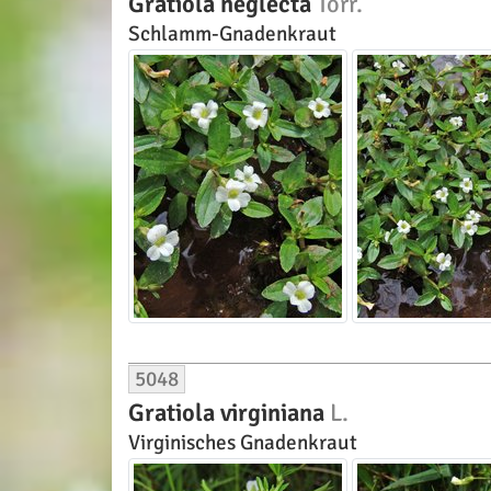
Gratiola neglecta
Torr.
Schlamm-Gnadenkraut
5048
Gratiola virginiana
L.
Virginisches Gnadenkraut