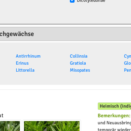
Dicotyledonae
richgewächse
Antirrhinum
Collinsia
Cym
Erinus
Gratiola
Glo
Littorella
Misopates
Pe
Heimisch (indi
ut
Bemerkungen:
und Neuausbrin
temporär wieder