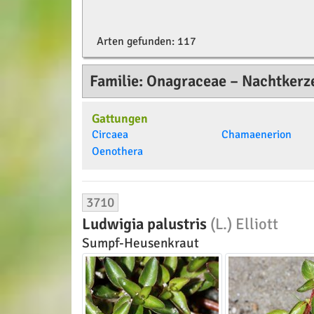
Arten gefunden:
117
Familie: Onagraceae – Nachtker
Gattungen
Circaea
Chamaenerion
Oenothera
3710
Ludwigia palustris
(L.) Elliott
Sumpf-Heusenkraut