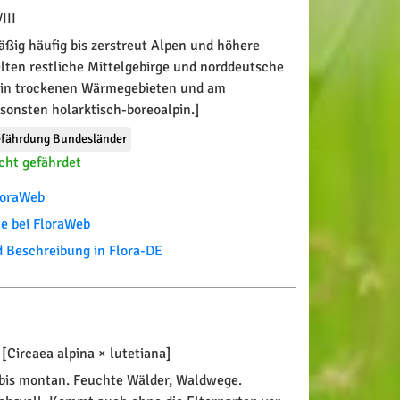
III
ßig häufig bis zerstreut Alpen und höhere
elten restliche Mittelgebirge und norddeutsche
t in trockenen Wärmegebieten und am
sonsten holarktisch-boreoalpin.]
fährdung Bundesländer
cht gefährdet
FloraWeb
te bei FloraWeb
Beschreibung in Flora-DE
[Circaea alpina × lutetiana]
 bis montan. Feuchte Wälder, Waldwege.