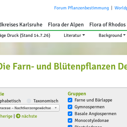
Forum Pflanzenbestimmung
|
World
dkreises Karlsruhe
Flora der Alpen
Flora of Rhodos
äge Druck (Stand 14.7.26)
Literatur
Background
e Farn- und Blütenpflanzen D
Gruppen
ie
Farne und Bärlappe
phabetisch
Taxonomisch
Gymnospermen
raceae – Nachtkerzengewächse
Basale Angiospermen
herige
|
nächste
Monocotyledonae