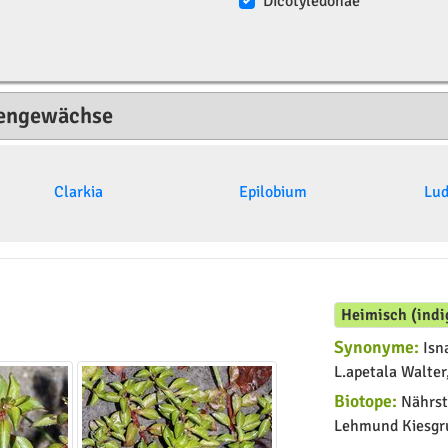
Dicotyledonae
zengewächse
Clarkia
Epilobium
Lud
Heimisch (indi
Synonyme:
Isna
L.apetala Walter,
Biotope:
Nährsto
Lehmund Kiesgr