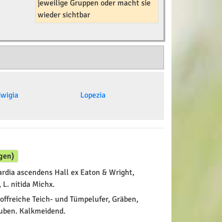
jeweilige Gruppen oder macht sie
wieder sichtbar
wigia
Lopezia
gen)
rdia ascendens Hall ex Eaton & Wright,
 L. nitida Michx.
ffreiche Teich- und Tümpelufer, Gräben,
uben. Kalkmeidend.