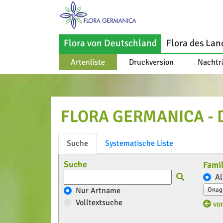
Flora von Deutschland
Flora des Lan
Artenliste
Druckversion
Nachtr
FLORA GERMANICA - Di
Suche
Systematische Liste
Suche
Famil
Al
Nur Artname
Onag
Volltextsuche
vor