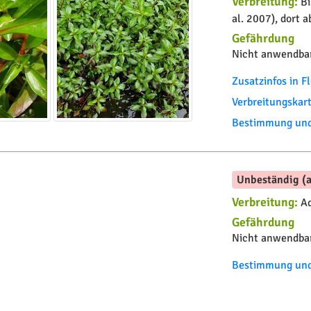
Verbreitung:
Bi
al. 2007), dort a
Gefährdung
Nicht anwendbar
Zusatzinfos in 
Verbreitungskar
Bestimmung und 
Unbeständig (a
Verbreitung:
Ad
Gefährdung
Nicht anwendbar
Bestimmung und 