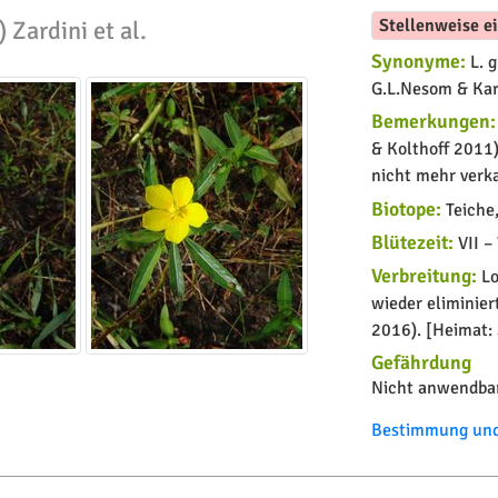
Stellenweise e
 Zardini et al.
Synonyme:
L. g
G.L.Nesom & Kart
Bemerkungen:
& Kolthoff 2011)
nicht mehr verk
Biotope:
Teiche,
Blütezeit:
VII – 
Verbreitung:
Lo
wieder eliminier
2016). [Heimat:
Gefährdung
Nicht anwendbar
Bestimmung und 