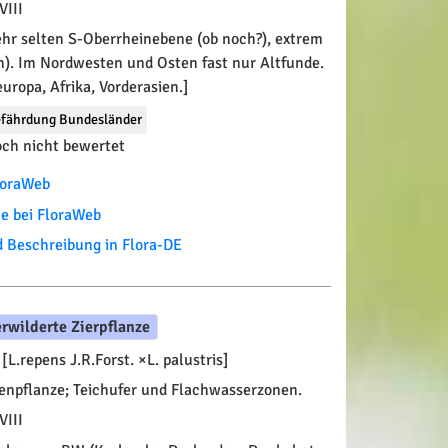
VIII
hr selten S-Oberrheinebene (ob noch?), extrem
n). Im Nordwesten und Osten fast nur Altfunde.
ropa, Afrika, Vorderasien.]
fährdung Bundesländer
ch nicht bewertet
FloraWeb
te bei FloraWeb
Beschreibung in Flora-DE
erwilderte Zierpflanze
[L.repens J.R.Forst. ×L. palustris]
enpflanze; Teichufer und Flachwasserzonen.
VIII