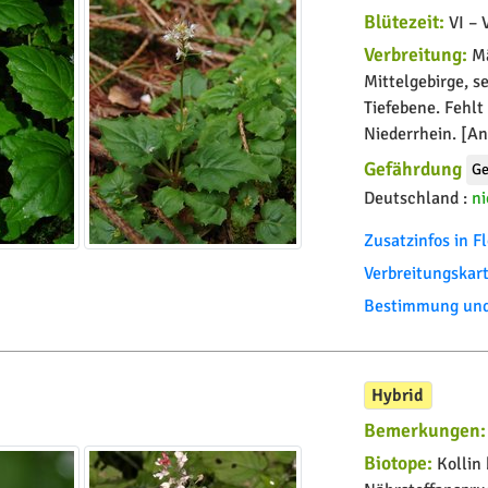
Blütezeit:
VI – V
Verbreitung:
Mä
Mittelgebirge, s
Tiefebene. Fehl
Niederrhein. [An
Gefährdung
Ge
Deutschland :
ni
Zusatzinfos in 
Verbreitungskar
Bestimmung und 
Hybrid
Bemerkungen:
Biotope:
Kollin