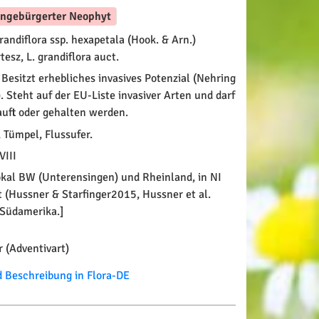
ingebürgerter Neophyt
randiflora ssp. hexapetala (Hook. & Arn.)
esz, L. grandiflora auct.
Besitzt erhebliches invasives Potenzial (Nehring
. Steht auf der EU-Liste invasiver Arten und darf
auft oder gehalten werden.
 Tümpel, Flussufer.
VIII
kal BW (Unterensingen) und Rheinland, in NI
t (Hussner & Starfinger2015, Hussner et al.
 Südamerika.]
 (Adventivart)
Beschreibung in Flora-DE