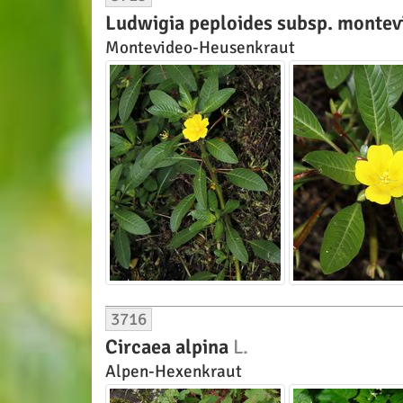
Ludwigia peploides subsp. montev
Montevideo-Heusenkraut
3716
Circaea alpina
L.
Alpen-Hexenkraut