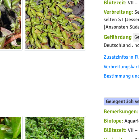
Blütezeit:
VII – 
Verbreitung:
Se
selten ST (Jesse
[Ansonsten Südeu
Gefährdung
Ge
Deutschland :
no
Zusatzinfos in 
Verbreitungskar
Bestimmung und 
Gelegentlich v
Bemerkungen:
Biotope:
Aquari
Blütezeit:
VII – 