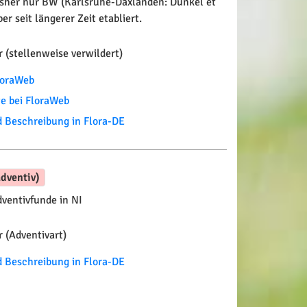
sher nur BW (Karlsruhe-Daxlanden: Dunkel et
ber seit längerer Zeit etabliert.
 (stellenweise verwildert)
FloraWeb
te bei FloraWeb
Beschreibung in Flora-DE
dventiv)
ventivfunde in NI
 (Adventivart)
Beschreibung in Flora-DE