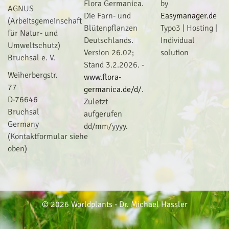
Flora Germanica.
by
AGNUS
Die Farn- und
Easymanager.de
(Arbeitsgemeinschaft
Blütenpflanzen
Typo3 | Hosting |
für Natur- und
Deutschlands.
I
ndividual
Umweltschutz)
Version 26.02;
solution
Bruchsal e. V.
Stand 3.2.2026. -
Weiherbergstr.
www.flora-
77
germanica.de/d/
.
D-76646
Zuletzt
Bruchsal
aufgerufen
Germany
dd/mm/yyyy.
(Kontaktformular siehe
oben)
© 2026 Worldplants - Dr. Michael Hassler