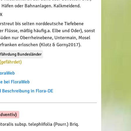
 Häfen oder Bahnanlagen. Kalkmeidend.
 X
rstreut bis selten norddeutsche Tiefebene
er Flüsse, mäßig häufig.a. Elbe und Oder), sonst
 Süden nur Oberrheinebene, Untermain, Mosel
erfranken erloschen (Klotz & Gorny2017).
fährdung Bundesländer
(gefährdet)
FloraWeb
te bei FloraWeb
Beschreibung in Flora-DE
dventiv)
itoralis subsp. telephiifolia (Pourr.) Briq.