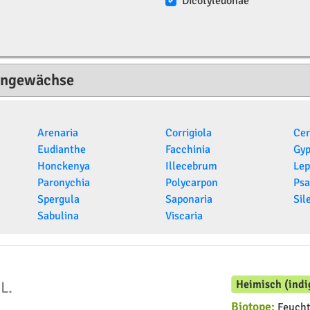
Dicotyledonae
kengewächse
Arenaria
Corrigiola
Cer
Eudianthe
Facchinia
Gyp
Honckenya
Illecebrum
Lep
Paronychia
Polycarpon
Psa
Spergula
Saponaria
Sil
Sabulina
Viscaria
Heimisch (indi
s
L.
Biotope:
Feuchte