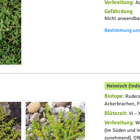
Verbreitung:
Ad
Gefährdung
Nicht anwendbar
Bestimmung und 
Heimisch (indi
Biotope:
Ruderal
Ackerbrachen, F
Blütezeit:
VI – 
Verbreitung:
We
(im Süden und in
zunehmend). Oft