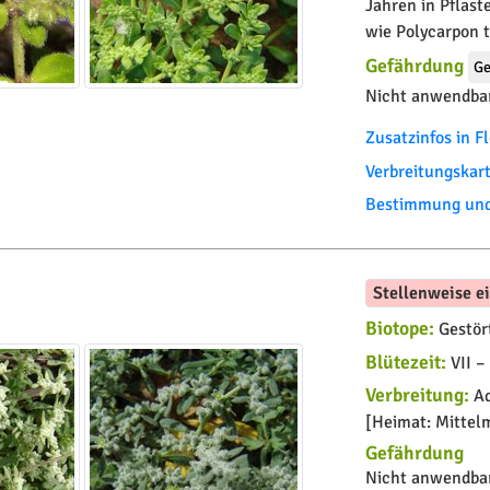
Jahren in Pflas
wie Polycarpon t
Gefährdung
Ge
Nicht anwendbar
Zusatzinfos in 
Verbreitungskar
Bestimmung und 
Stellenweise e
Biotope:
Gestör
Blütezeit:
VII – 
Verbreitung:
Ad
[Heimat: Mittel
Gefährdung
Nicht anwendbar