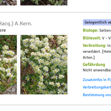
Gelegentlich v
Hacq.) A.Kern.
ere
Biotope:
Seltene
Blütezeit:
V – V
Verbreitung:
In
verwildert. [Hei
Arten.]
Gefährdung
Nicht anwendbar
Zusatzinfos in 
Verbreitungskar
Bestimmung und 