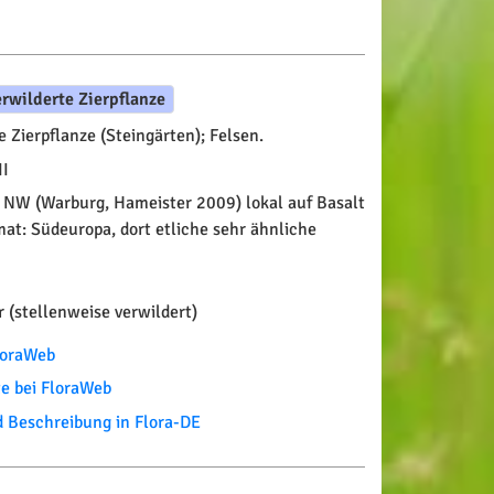
erwilderte Zierpflanze
 Zierpflanze (Steingärten); Felsen.
II
 NW (Warburg, Hameister 2009) lokal auf Basalt
mat: Südeuropa, dort etliche sehr ähnliche
 (stellenweise verwildert)
FloraWeb
te bei FloraWeb
Beschreibung in Flora-DE