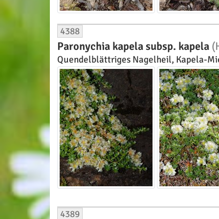
4388
Paronychia kapela subsp. kapela
(
Quendelblättriges Nagelheil, Kapela-Mi
4389