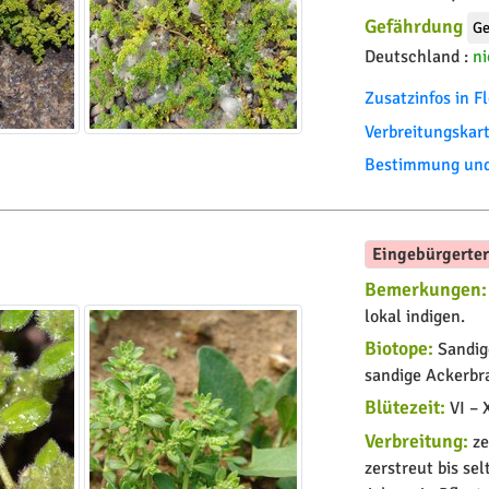
Gefährdung
Ge
Deutschland :
ni
Zusatzinfos in 
Verbreitungskar
Bestimmung und 
Eingebürgerte
Bemerkungen:
lokal indigen.
Biotope:
Sandige
sandige Ackerbr
Blütezeit:
VI – 
Verbreitung:
ze
zerstreut bis se