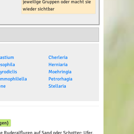
jeweilige Gruppen oder macht sie
wieder sichtbar
astium
Cherleria
sophila
Herniaria
yrodiclis
Moehringia
mmophiliella
Petrorhagia
ene
Stellaria
gen)
 Ruderalfluren auf Sand oder Schotter: Ufer,