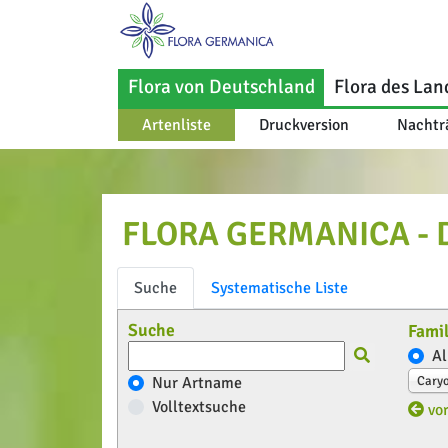
Flora von Deutschland
Flora des Lan
Artenliste
Druckversion
Nachtr
FLORA GERMANICA - Di
Suche
Systematische Liste
Suche
Famil
Al
Nur Artname
Cary
Volltextsuche
vor