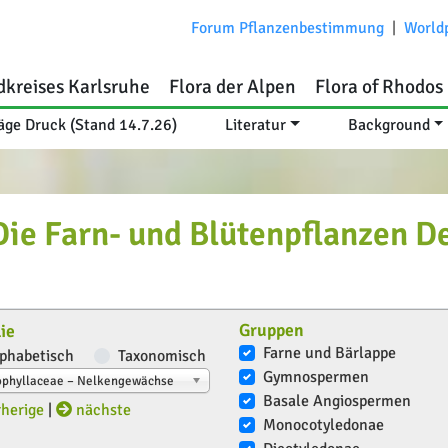
Forum Pflanzenbestimmung
|
World
dkreises Karlsruhe
Flora der Alpen
Flora of Rhodos
äge Druck (Stand 14.7.26)
Literatur
Background
e Farn- und Blütenpflanzen D
Gruppen
ie
Farne und Bärlappe
phabetisch
Taxonomisch
Gymnospermen
ophyllaceae – Nelkengewächse
Basale Angiospermen
herige
|
nächste
Monocotyledonae