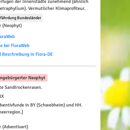
terfugen der Innenstädte zunehmend (ähnlich
etraphyllum). Vermutlicher Klimaprofiteur.
fährdung Bundesländer
 (Neophyt)
FloraWeb
te bei FloraWeb
Beschreibung in Flora-DE
ingebürgerter Neophyt
te Sandtrockenrasen.
IX
ventivfunde in BY (Schwebheim) und HH.
meerregion.]
 (Adventivart)