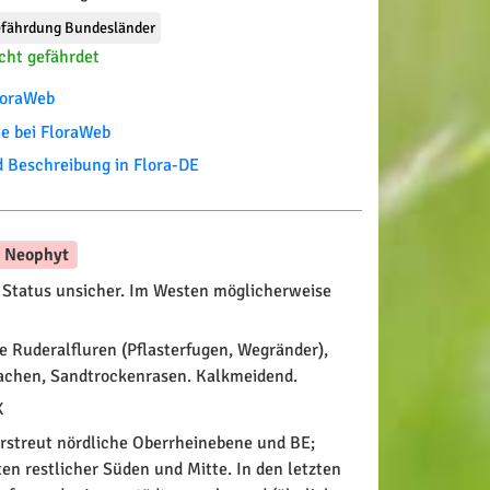
fährdung Bundesländer
cht gefährdet
FloraWeb
te bei FloraWeb
Beschreibung in Flora-DE
r Neophyt
Status unsicher. Im Westen möglicherweise
 Ruderalfluren (Pflasterfugen, Wegränder),
achen, Sandtrockenrasen. Kalkmeidend.
X
rstreut nördliche Oberrheinebene und BE;
lten restlicher Süden und Mitte. In den letzten