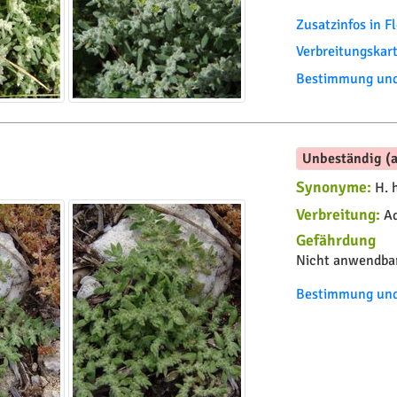
Zusatzinfos in 
Verbreitungskar
Bestimmung und 
Unbeständig (a
Synonyme:
H. h
Verbreitung:
Ad
Gefährdung
Nicht anwendbar
Bestimmung und 