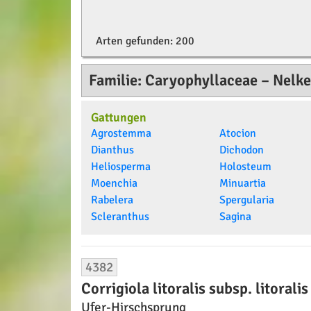
Arten gefunden:
200
Familie: Caryophyllaceae – Nel
Gattungen
Agrostemma
Atocion
Dianthus
Dichodon
Heliosperma
Holosteum
Moenchia
Minuartia
Rabelera
Spergularia
Scleranthus
Sagina
4382
Corrigiola litoralis subsp. litorali
Ufer-Hirschsprung