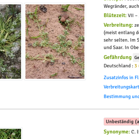
Wegränder, auch
Blütezeit:
VII –
Verbreitung:
ze
(meist entlang d
sehr selten. Im
und Saar. In Ob
Gefährdung
Ge
Deutschland :
3 
Zusatzinfos in 
Verbreitungskar
Bestimmung und 
Unbeständig (a
Synonyme:
C. l